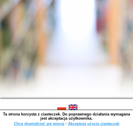
Ta strona korzysta z ciasteczek. Do poprawnego działania wymagana
SOWA OPAC v. 6.11.7 (2026-07-08)
jest akceptacja użytkownika.
Wygenerowano w 0,0045 s.
Chcę dowiedzieć się więcej
∙
Akceptuję użycie ciasteczek