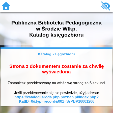
Publiczna Biblioteka Pedagogiczna
w Środzie Wlkp.
Katalog księgozbioru
Katalog księgozbioru
Strona z dokumentem zostanie za chwilę
wyświetlona
Zostaniesz przekierowany na właściwą stronę za
6
sekund.
Jeśli przekierowanie się nie powiedzie, użyj adresu:
https://katalogi.sroda.pbp.poznan.pl/index.php?
KatID=0&typ=record&001=SrPBP16001206