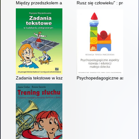
Między przedszkolem a szkołą : rozważania o gotowości dzieci
Rusz się człowieku" : program 
Zadania tekstowe w kształceniu zintegrowanym : jak pomagać
Psychopedagogiczne aspekty ro