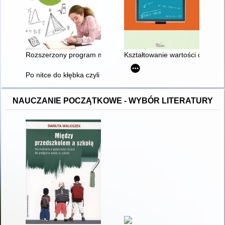
Rozszerzony program matematyki w gimnazjum : poradnik nau
Kształtowanie wartości dydakt
Po nitce do kłębka czyli Jak ćwiczyć sprawność rachunkową uc
NAUCZANIE POCZĄTKOWE - WYBÓR LITERATURY