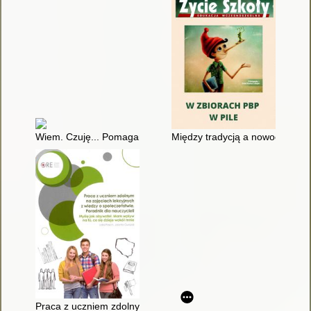
Wiem. Czuję... Pomagam! : inspiracje do zajęć z dziećmi i młod
Między tradycją a nowoczesnośc
Praca z uczniem zdolnym na zajęciach lekcyjnych z wiedzy o sp