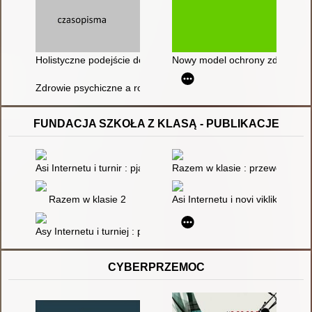
Holistyczne podejście do ochrony zdrowia psychicznego w szk
Nowy model ochrony zdrowia ps
Zdrowie psychiczne a rozwój TIK
FUNDACJA SZKOŁA Z KLASĄ - PUBLIKACJE
Asi Internetu i turnir : pjatʹ opovidan' pro cinnosti, emocії ta be
Razem w klasie : przewodnik dla
Razem w klasie 2
Asi Internetu i novi vikliki : pja
Asy Internetu i turniej : pięć opowiadań o wartościach, emocja
CYBERPRZEMOC