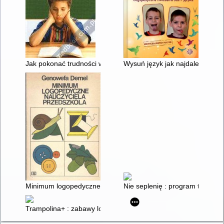
Jak pokonać trudności w mówieniu, czytaniu i pisaniu
Wysuń język jak najdalej i nie p
Minimum logopedyczne nauczyciela przedszkola
Nie seplenię : program terapii
Trampolina+ : zabawy logopedyczne