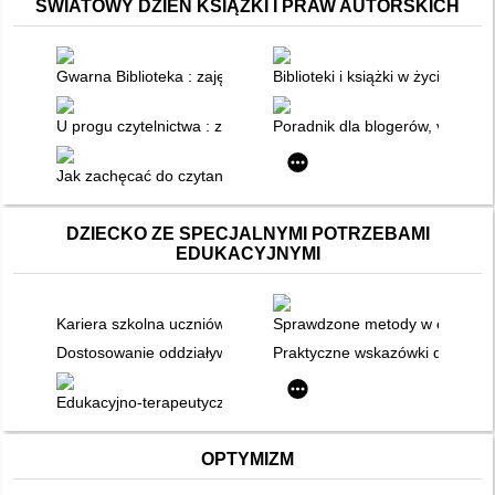
ŚWIATOWY DZIEŃ KSIĄŻKI I PRAW AUTORSKICH
Gwarna Biblioteka : zajęcia czytelnicze wspomagane storytelli
Biblioteki i książki w życiu nast
U progu czytelnictwa : zainteresowania książką i przygotowanie
Poradnik dla blogerów, vlogeró
Jak zachęcać do czytania : minilekcje dla uczniów gimnazjum i
DZIECKO ZE SPECJALNYMI POTRZEBAMI
EDUKACYJNYMI
Kariera szkolna uczniów o inteligencji niższej niż przeciętna
Sprawdzone metody w edukacji s
Dostosowanie oddziaływań wychowawczo-profilaktyczno-terape
Praktyczne wskazówki dotycząc
Edukacyjno-terapeutyczna podróż w lepszą stronę
OPTYMIZM