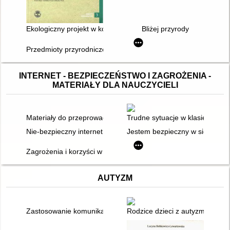
Ekologiczny projekt w kompetentnej szkole, czyli o szkolnych 
Bliżej przyrody
Przedmioty przyrodnicze : zestawy materiałów. Cz. 1
INTERNET - BEZPIECZEŃSTWO I ZAGROŻENIA -
MATERIAŁY DLA NAUCZYCIELI
Materiały do przeprowadzenia lekcji wychowawczej na temat:
Trudne sytuacje w klasie szkolne
Nie-bezpieczny internet : scenariusz zajęć np. z okazji Dnia B
Jestem bezpieczny w sieci
Zagrożenia i korzyści w pracy z komputerem i internetem : s
AUTYZM
Zastosowanie komunikacji alternatywnej i wspomagającej w p
Rodzice dzieci z autyzmem