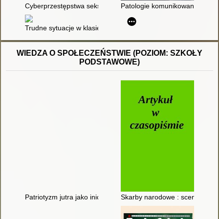
Cyberprzestępstwa seksualne na szkodę małoletniego w pols
Patologie komunikowania w Intern
Trudne sytuacje w klasie szkolnej : identyfikacja, propozycje r
WIEDZA O SPOŁECZEŃSTWIE (POZIOM: SZKOŁY
PODSTAWOWE)
Patriotyzm jutra jako inicjatywa edukacyjna
Skarby narodowe : scenariusz za