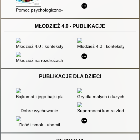
Pomoc psychologiczno-pedagogiczna w przedszkolu : przewod
MŁODZIEŻ 4.0 - PUBLIKACJE
Młodzież 4.0 : konteksty rozwoju psychoseksualnego : praca z
Młodzież 4.0 : konteksty rozwo
Młodzież na rozdrożach dróg - pomiędzy Pol'and' Rock Festiv
PUBLIKACJE DLA DZIECI
Bajkomat i jego bajki plasterki na dziecięce rozterki
Gry dla małych i dużych : 150
Dobre wychowanie
Supermocni kontra złodzieje z
Złość i smok Lubomił