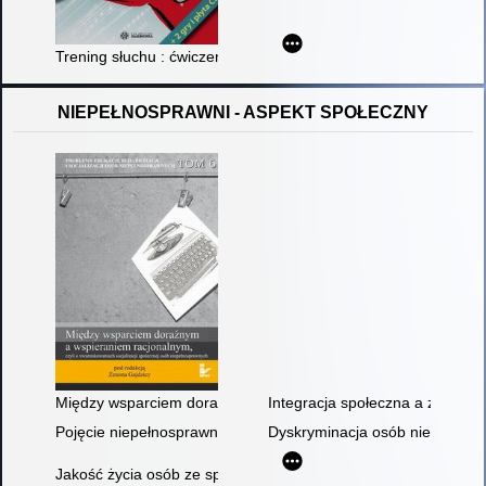
Trening słuchu : ćwiczenia rozwijające percepcję słuchową u dz
NIEPEŁNOSPRAWNI - ASPEKT SPOŁECZNY
Między wsparciem doraźnym a wspieraniem racjonalnym, czyli
Integracja społeczna a zachowa
Pojęcie niepełnosprawności. Dyskryminacja i stygmatyzacja os
Dyskryminacja osób niepełnosp
Jakość życia osób ze specjalnymi potrzebami komunikacyjnym