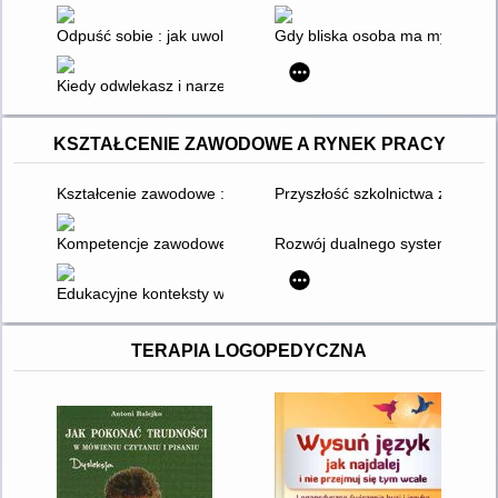
Odpuść sobie : jak uwolnić się od natłoku myśli i osiągnąć spok
Gdy bliska osoba ma myśli samo
Kiedy odwlekasz i narzekasz... : 102 sposoby na pokonanie pro
KSZTAŁCENIE ZAWODOWE A RYNEK PRACY
Kształcenie zawodowe : diagnoza i postulowane kierunki zmia
Przyszłość szkolnictwa zawodo
Kompetencje zawodowe młodych : możliwości szkolnictwa za
Rozwój dualnego systemu kształ
Edukacyjne konteksty współczesności - z myślą o przyszłości
TERAPIA LOGOPEDYCZNA