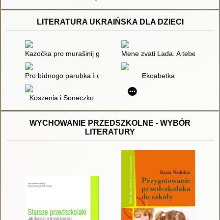
LITERATURA UKRAIŃSKA DLA DZIECI
Kazočka pro murašinij grib
Mene zvati Lada. A tebe?
Pro bìdnogo parubka ì carìvnu : ukraïns'ka narodna kazka
Ekoabetka
Koszenia i Soneczko
WYCHOWANIE PRZEDSZKOLNE - WYBÓR
LITERATURY