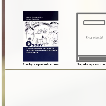
Brak okładki
Osoby z upośledzeniem umysłowym w stereotypowym 
Niepełnosprawność 