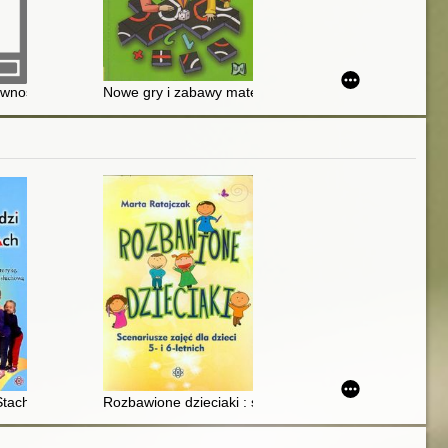
o dla rodziców
ywności kształcenia uczniów ze specjalnymi potrzebami edukacyjnymi : m
Nowe gry i zabawy matematyczne dla uczniów szkoły 
ieli edukacji wczesnoszkolnej
tach na dach : 103 wierszyki i zabawy kształcące motorykę, koordyna
Rozbawione dzieciaki : scenariusze zajęć dla dzieci 5- i