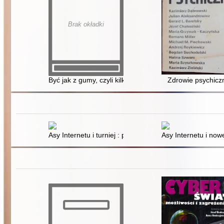
Brak okładki
Być jak z gumy, czyli kilka słów o elastyczności psychol
Zdrowie psychicz
Asy Internetu i turniej : pięć opowiadań o wartościach,
Asy Internetu i now