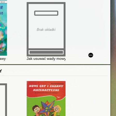
Brak okładki
y grupowe dla dzieci od 4 do 7 lat
Jak usuwać wady mowy : porady dla nauczycieli i rodz
Y