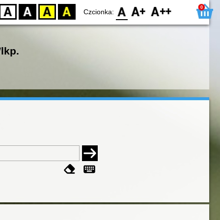
0
D
BW
YB
BY
F0
F1
F2
Czcionka:
lkp.