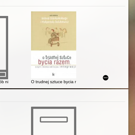
ania nad rodzinami generacyjnymi
racy przez osoby niepełnosprawne
ób niepełnosprawnych
O trudnej sztuce bycia razem, czyli różne oblicza integr