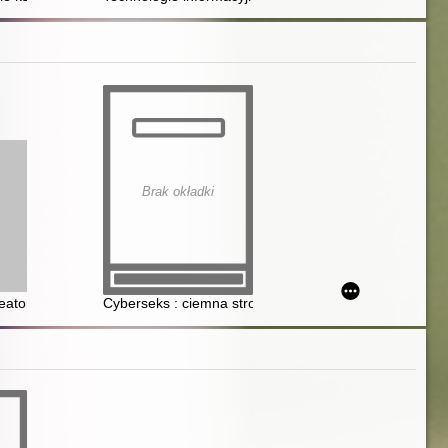
Brak okładki
reatorem zachowań seksualnych młodzieży
Cyberseks : ciemna strona nowych mediów