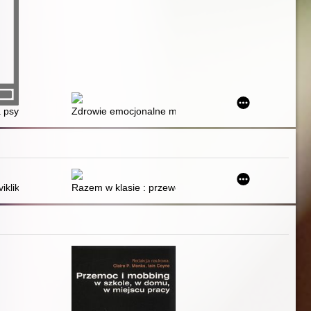
a psychicznego dziecka
Zdrowie emocjonalne młodzieży
wości i dbaniu o dobrostan
vikliki : pjatʹ istorij pro cinnosti, dezinformaciu, multikulturalizm ta turb
Razem w klasie : przewodnik dla szkół : jak pracować w