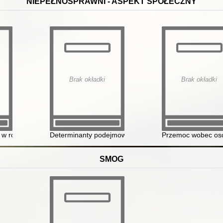
NIEPEŁNOSPRAWNI - ASPEKT SPOŁECZNY
Brak okładki
Brak okładki
postrzeganiu społecznym
w rodzinie jako wartość dodana : międzynarodowe andragogiczne bad
Determinanty podejmowania aktywności zawodowej i p
Przemoc wobec os
SMOG