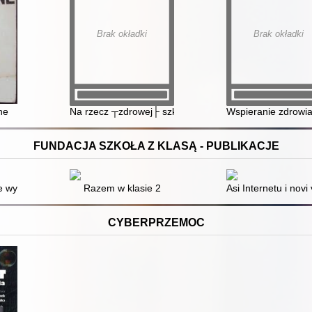
Brak okładki
Brak okładki
ogicznej
ne
Na rzecz ┬zdrowej├ szkoły
Wspieranie zdrowi
FUNDACJA SZKOŁA Z KLASĄ - PUBLIKACJE
 emocjach i bezpieczeństwie w internecie
e wyzwania : pięć opowiadań o wartościach, dezinformacji, wielokulturo
Razem w klasie 2
Asi Internetu i novi 
CYBERPRZEMOC