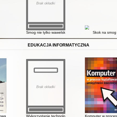
Brak okładki
Smog nie tylko wawelski : scenariusz zajęć
Skok na smog
EDUKACJA INFORMATYCZNA
Brak okładki
gotowaniu lekcji, przewodnik po e-nauczaniu, opis najpopularniejszyc
wa w procesie kształcenia
Wykorzystanie technologii informacyjno-komunikacyjn
Komputer w procesi