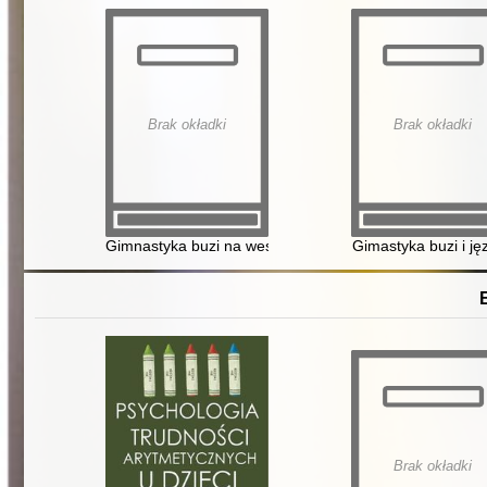
Brak okładki
Brak okładki
Gimnastyka buzi na wesoło : ćwiczenia narządów artyku
Gimastyka buzi i ję
Brak okładki