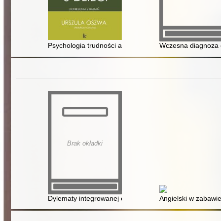
Psychologia trudności arytmetycznych u dzieci : donies
Wczesna diagnoza d
Brak okładki
Dylematy integrowanej edukacji wczesnoszkolnej
Angielski w zabawie