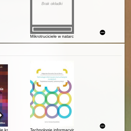
Brak okładki
Mikrotruciciele w natarciu - czyli o tym, co nam szkodzi
h darmowych aplikacji, metodyka zdalnego nauczania, prawo autorskie 
ych w gimnazjach
e kształtowania umiejętności kluczowych
Technologie informacyjno-komunikacyjne na lekcjach :