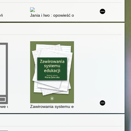
w spektrum autyzmu
eń
Jania i Iwo : opowieść o przyjaźni
 w szkołach zawodowych
e w przedsiębiorstwach - realia czy iluzje?
Zawirowania systemu edukacji : z perspektywy socjol