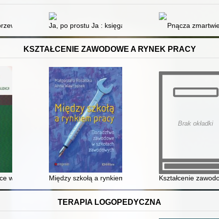
 przewodnik po neuroróżnorodności : jak wspierać i rozumieć dziecko 
Ja, po prostu Ja : księga autentyczności
Pnącza zmartwi
KSZTAŁCENIE ZAWODOWE A RYNEK PRACY
Brak okładki
i
 w dobie integracji europejskiej i globalizacji
Między szkołą a rynkiem pracy : doradztwo zawodowe
Kształcenie zawodow
TERAPIA LOGOPEDYCZNA