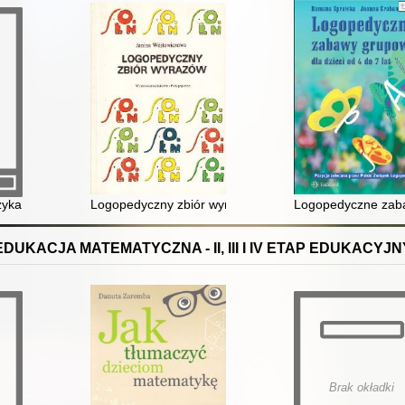
lacyjnych dla dzieci
zyka
Logopedyczny zbiór wyrazów
Logopedyczne zabaw
EDUKACJA MATEMATYCZNA - II, III I IV ETAP EDUKACYJN
Brak okładki