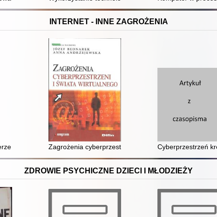
INTERNET - INNE ZAGROŻENIA
erze Big Data : człowiek, biznes, państwo
Zagrożenia cyberprzestrzeni i świata wirtualnego
Cyberprzestrzeń k
ZDROWIE PSYCHICZNE DZIECI I MŁODZIEŻY