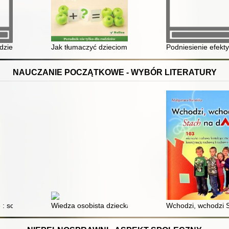
ienia z badań
ziecięcych trudności w liczeniu : wybrane zagadnienia
Jak tłumaczyć dzieciom matematykę : poradnik nie tylk
Podniesienie efekt
NAUCZANIE POCZĄTKOWE - WYBÓR LITERATURY
 : scenariusze gier i zabaw językowych dla młodszych dzieci
Wiedza osobista dziecka w refleksji i praktyce nauczyc
Wchodzi, wchodzi S