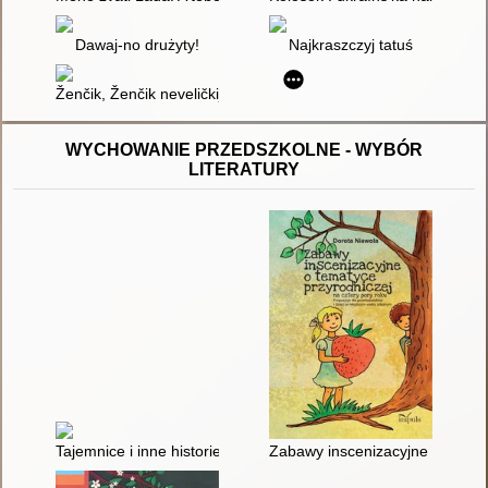
Dawaj-no drużyty!
Najkraszczyj tatuś
Ženčik, Ženčik neveličkij : ukrains'ki narodni skoromovki dlâ do
WYCHOWANIE PRZEDSZKOLNE - WYBÓR
LITERATURY
Tajemnice i inne historie : scenariusze zajęć wspierające pracę
Zabawy inscenizacyjne o tematy