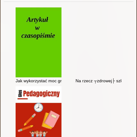
Jak wykorzystać moc grupy rówieśniczej we wspieraniu zdrow
Na rzecz ┬zdrowej├ szkoły