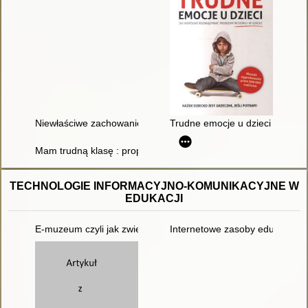
Niewłaściwe zachowanie w grupie - jak się ich wystrzegać?
Trudne emocje u dzieci : jak w
Mam trudną klasę : propozycje działań dla nauczyciela
TECHNOLOGIE INFORMACYJNO-KOMUNIKACYJNE W
EDUKACJI
E-muzeum czyli jak zwiedzać, nie wychodząc z domu
Internetowe zasoby edukacyjne