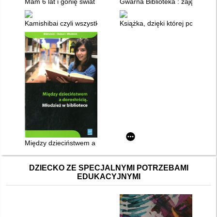
Mam 6 lat i gonię świat : poradnik dla bibliotekarzy i nauczycie
Gwarna Biblioteka : zajęcia cz
Kamishibai czyli wszystko, co trzeba wiedzieć na temat teatru il
Książka, dzięki której pokochasz
Między dzieciństwem a dorosłością : młodzież w bibliotece
DZIECKO ZE SPECJALNYMI POTRZEBAMI
EDUKACYJNYMI