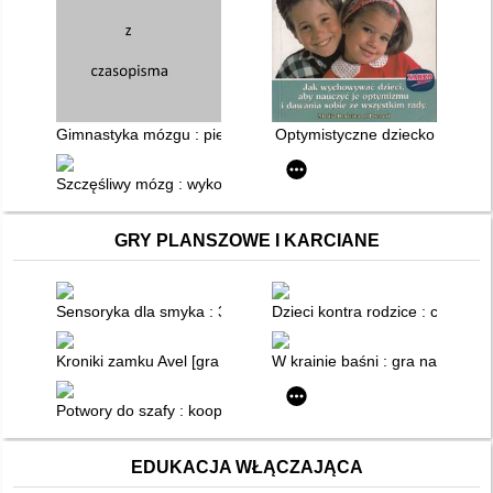
Gimnastyka mózgu : pielęgnowanie pozytywnych relacji
Optymistyczne dziecko
Szczęśliwy mózg : wykorzystaj odkrycia neuropsychologii, by z
GRY PLANSZOWE I KARCIANE
Sensoryka dla smyka : 30 rozwijających zabaw sensorycznych : 
Dzieci kontra rodzice : czego o 
Kroniki zamku Avel [gra planszowa]
W krainie baśni : gra na spost
Potwory do szafy : kooperacyjna gra dla najmłodszych pogro
EDUKACJA WŁĄCZAJĄCA