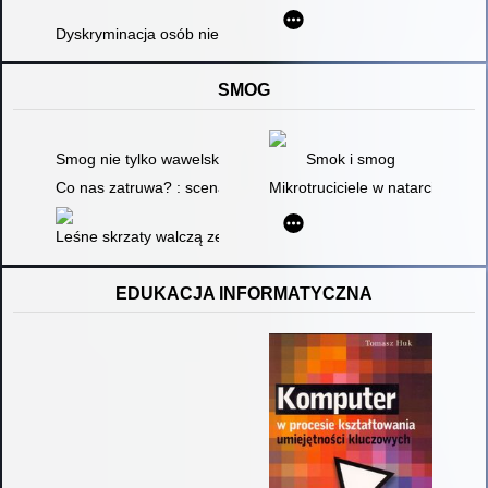
Dyskryminacja osób niepełnosprawnych
SMOG
Smog nie tylko wawelski : scenariusz zajęć
Smok i smog
Co nas zatruwa? : scenariusz zajęć dla dzieci w wieku 4-6 lat
Mikrotruciciele w natarciu - czy
Leśne skrzaty walczą ze smogiem
EDUKACJA INFORMATYCZNA