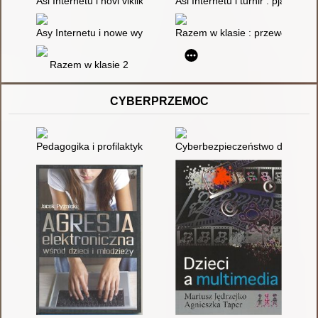
Asi Internetu i novi vikliki : pjatʹ istorij pro cinnosti, dezinform
Asi Internetu i turnir : pjatʹ opo
Asy Internetu i nowe wyzwania : pięć opowiadań o wartościach,
Razem w klasie : przewodnik dla
Razem w klasie 2
CYBERPRZEMOC
Pedagogika i profilaktyka społeczna : nowe wyzwania, konteks
Cyberbezpieczeństwo dzieci i mł