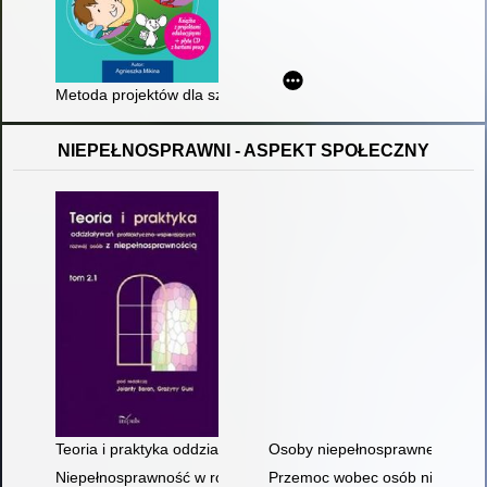
Metoda projektów dla szkół podstawowych : klasy 1-3
NIEPEŁNOSPRAWNI - ASPEKT SPOŁECZNY
Teoria i praktyka oddziaływań profilaktyczno-wspierających ro
Osoby niepełnosprawne w społ
Niepełnosprawność w rodzinie jako wartość dodana : między
Przemoc wobec osób niepełno