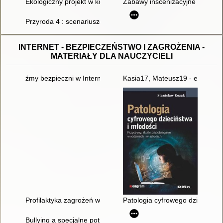
Ekologiczny projekt w kompetentnej szkole, czyli o szkolnych 
Zabawy inscenizacyjne o tematy
Przyroda 4 : scenariusze lekcji
INTERNET - BEZPIECZEŃSTWO I ZAGROŻENIA -
MATERIAŁY DLA NAUCZYCIELI
źmy bezpieczni w Internecie" : zajęcia biblioteczne
Kasia17, Mateusz19 - e-znajomo
Profilaktyka zagrożeń w cyberprzestrzeni wśród najmłodszych
Patologia cyfrowego dzieciństwa
Bullying a specjalne potrzeby edukacyjne : podręcznik metodyc