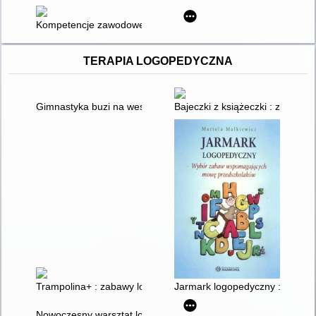
Kompetencje zawodowe młodych : możliwości szkolnictwa za
TERAPIA LOGOPEDYCZNA
Gimnastyka buzi na wesoło : ćwiczenia narządów artykulacyjny
Bajeczki z książeczki : zestaw 
Trampolina+ : zabawy logopedyczne
Jarmark logopedyczny : wybó
Nowoczesny warsztat logopedyczny