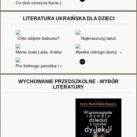
Co dziś oznacza bycie patriotą? : scenariusz lekcji wychowawc
LITERATURA UKRAIŃSKA DLA DZIECI
Chto obijme babusiu?
Najkraszczyj tatuś
Mene zvati Lada. A tebe?
Abetka ridnogo domy : opovìd' 
Pro bìdnogo parubka ì carìvnu : ukraïns'ka narodna kazka
WYCHOWANIE PRZEDSZKOLNE - WYBÓR
LITERATURY