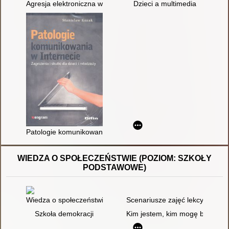
Agresja elektroniczna wśród dzieci i młodzieży
Dzieci a multimedia
Patologie komunikowania w Internecie : zagrożenia i skutki dla 
WIEDZA O SPOŁECZEŃSTWIE (POZIOM: SZKOŁY
PODSTAWOWE)
Wiedza o społeczeństwie
Scenariusze zajęć lekcyjnych
Szkoła demokracji
Kim jestem, kim mogę być? : śc