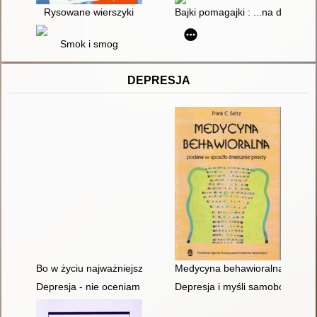
Rysowane wierszyki
Bajki pomagajki : ...na dobry d
Smok i smog
DEPRESJA
Bo w życiu najważniejsza jest Twoja odpowiedź" : scenariusz za
Medycyna behawioralna podana
Depresja - nie oceniam : akceptuję
Depresja i myśli samobójcze u 