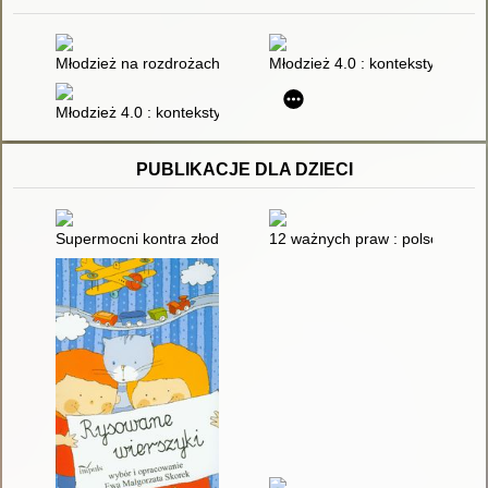
Młodzież na rozdrożach dróg - pomiędzy Pol'and' Rock Festiv
Młodzież 4.0 : konteksty rozwo
Młodzież 4.0 : konteksty rozwoju psychoseksualnego : praca z
PUBLIKACJE DLA DZIECI
Supermocni kontra złodzieje zdrowia : kompendium wiedzy o 
12 ważnych praw : polscy autor