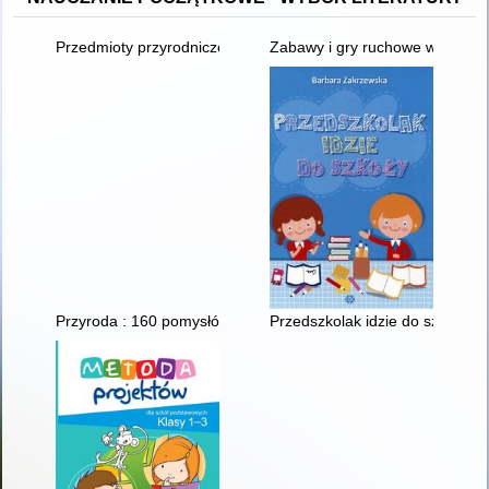
Przedmioty przyrodnicze : zestawy materiałów. Cz. 2
Zabawy i gry ruchowe w kształ
Przyroda : 160 pomysłów na nauczanie zintegrowane w klasach 
Przedszkolak idzie do szkoły