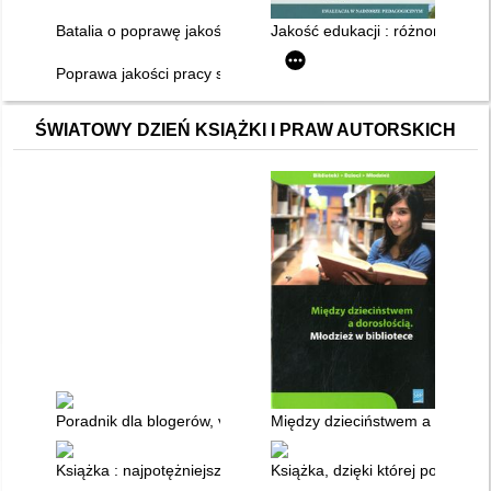
Batalia o poprawę jakości kształcenia
Jakość edukacji : różnorodne 
Poprawa jakości pracy szkoły : program Smart, komponent 01 -
ŚWIATOWY DZIEŃ KSIĄŻKI I PRAW AUTORSKICH
Poradnik dla blogerów, vlogerów, gamerów i instagramowiczów 
Między dzieciństwem a dorosłośc
Książka : najpotężniejszy przedmiot naszych czasów zbadany 
Książka, dzięki której pokochasz