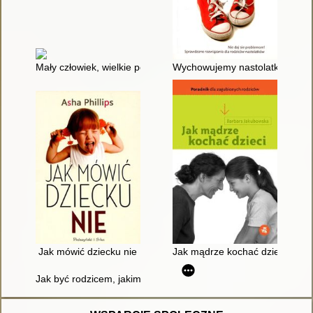
Mały człowiek, wielkie potrzeby : jak zadbać o prawidłowy roz
Wychowujemy nastolatka : czyl
Jak mówić dziecku nie
Jak mądrze kochać dzieci : por
Jak być rodzicem, jakim zawsze chciałeś być : płyta audio z ć