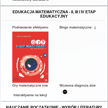
EDUKACJA MATEMATYCZNA - II, III I IV ETAP
EDUKACYJNY
Podniesienie efektywności kształcenia uczniów ze specjalnymi
Bingo matematyczne : gry mat
Gry matematyczne (nie tylko) dla klas 1-3
Wczesna diagnoza dziecięcych t
Interaktywnie na lekcji
NAUCZANIE POCZĄTKOWE - WYBÓR LITERATURY