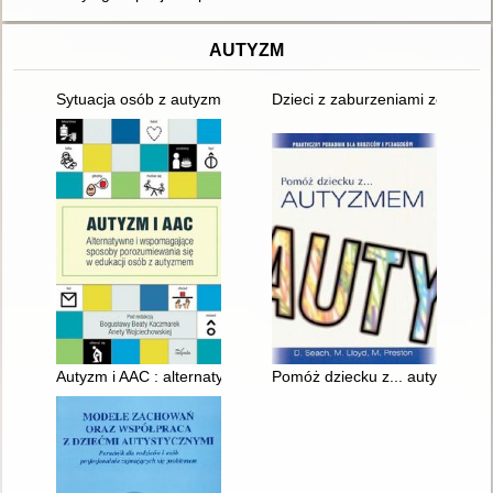
AUTYZM
Sytuacja osób z autyzmem i ich rodzin w Polsce
Dzieci z zaburzeniami ze spek
Autyzm i AAC : alternatywne i wspomagające sposoby porozum
Pomóż dziecku z... autyzmem