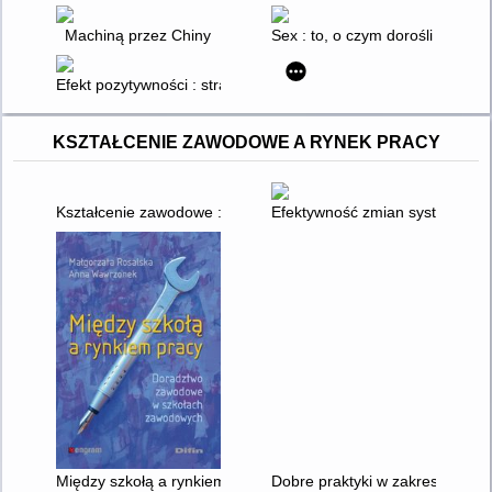
Machiną przez Chiny
Sex : to, o czym dorośli ci nie 
Efekt pozytywności : strategie poznawczo-behawioralne pozwala
KSZTAŁCENIE ZAWODOWE A RYNEK PRACY
Kształcenie zawodowe : diagnoza i postulowane kierunki zmia
Efektywność zmian systemowyc
Między szkołą a rynkiem pracy : doradztwo zawodowe w szko
Dobre praktyki w zakresie roz