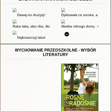
Dawaj-no drużyty!
Dyktuwała ce soroka, a zapysu
Raka taka, abo riba, âka spìvaê
Abetka ridnogo domy : opovìd' 
Najkraszczyj tatuś
WYCHOWANIE PRZEDSZKOLNE - WYBÓR
LITERATURY