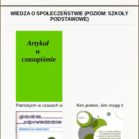
WIEDZA O SPOŁECZEŃSTWIE (POZIOM: SZKOŁY
PODSTAWOWE)
Patriotyzm w czasach wolności - w stronę konstytucyjności, oby
Kim jestem, kim mogę być? : śc