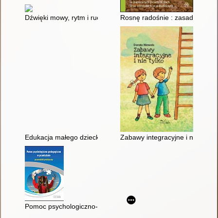
Dźwięki mowy, rytm i ruch : Piosenki z zabawami kształcącym
Rosnę radośnie : zasady udziel
Edukacja małego dziecka : praca zbiorowa. T. 8
Zabawy integracyjne i nie tylko
Pomoc psychologiczno-pedagogiczna w przedszkolu : przewod