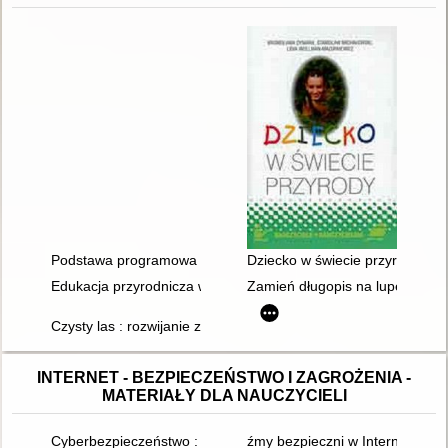
Podstawa programowa z komentarzami. T. 5, Edukacja przyrodni
Dziecko w świecie przyrody : 
Edukacja przyrodnicza w szkole podstawowej. Zeszyt pierwszy
Zamień długopis na lupę : dośw
Czysty las : rozwijanie zainteresowań przyrodniczych
INTERNET - BEZPIECZEŃSTWO I ZAGROŻENIA -
MATERIAŁY DLA NAUCZYCIELI
Cyberbezpieczeństwo : jak bezpiecznie funkcjonować w cyfro
źmy bezpieczni w Internecie" : z