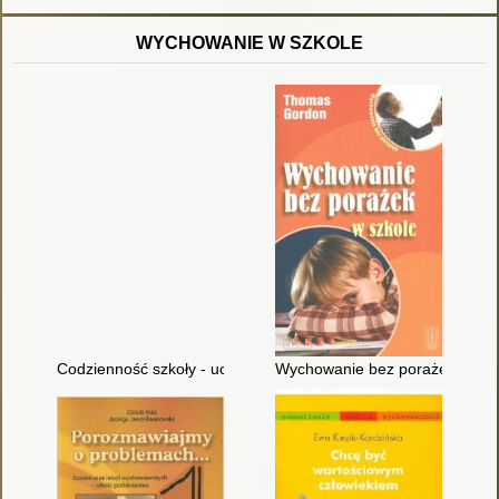
WYCHOWANIE W SZKOLE
Codzienność szkoły - uczeń : The everyday life at school - the
Wychowanie bez porażek w szk