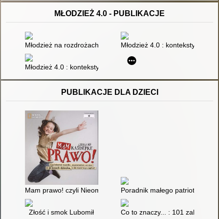
MŁODZIEŻ 4.0 - PUBLIKACJE
Młodzież na rozdrożach dróg - pomiędzy Pol'and' Rock Festiv
Młodzież 4.0 : konteksty rozwo
Młodzież 4.0 : konteksty rozwoju społecznego i ekologicznego 
PUBLIKACJE DLA DZIECI
Mam prawo! czyli Nieomal wszystko, co powinniście wiedzieć o
Poradnik małego patrioty
Złość i smok Lubomił
Co to znaczy... : 101 zabawnyc