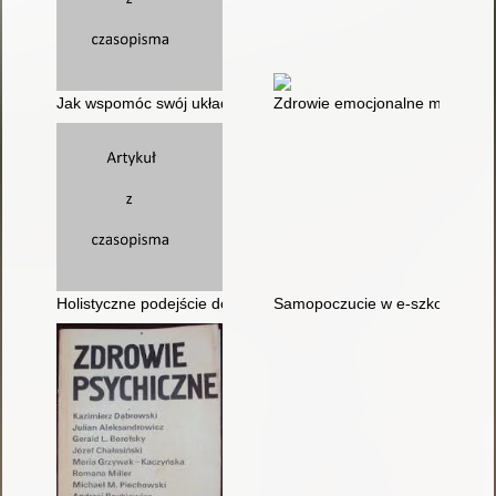
Jak wspomóc swój układ nerwowy i ciało w radzeniu sobie z n
Zdrowie emocjonalne młodzież
Holistyczne podejście do ochrony zdrowia psychicznego w szk
Samopoczucie w e-szkole i jak