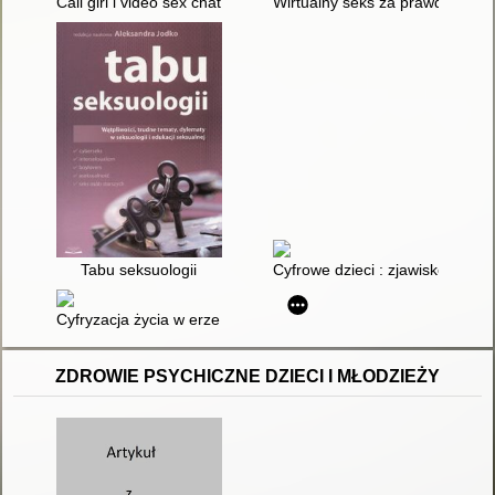
Call girl i video sex chat - praca dla wyzwolonych seksualnie k
Wirtualny seks za prawdziwe pien
Tabu seksuologii
Cyfrowe dzieci : zjawisko, uwa
Cyfryzacja życia w erze Big Data : człowiek, biznes, państwo
ZDROWIE PSYCHICZNE DZIECI I MŁODZIEŻY