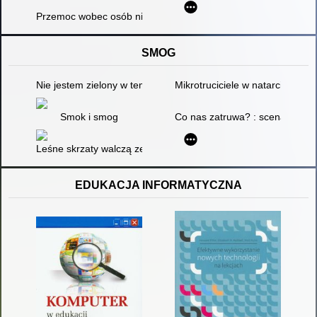
Przemoc wobec osób niepełnosprawnych
SMOG
Nie jestem zielony w temacie ochrony środowiska - czyli o tym, 
Mikrotruciciele w natarciu - czy
Smok i smog
Co nas zatruwa? : scenariusz z
Leśne skrzaty walczą ze smogiem
EDUKACJA INFORMATYCZNA