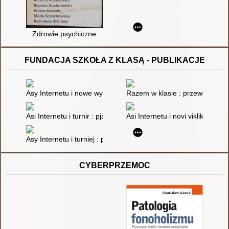
Zdrowie psychiczne
FUNDACJA SZKOŁA Z KLASĄ - PUBLIKACJE
Asy Internetu i nowe wyzwania : pięć opowiadań o wartościach,
Razem w klasie : przewodnik dla
Asi Internetu i turnir : pjatʹ opovidan' pro cinnosti, emocії ta be
Asi Internetu i novi vikliki : pja
Asy Internetu i turniej : pięć opowiadań o wartościach, emocja
CYBERPRZEMOC