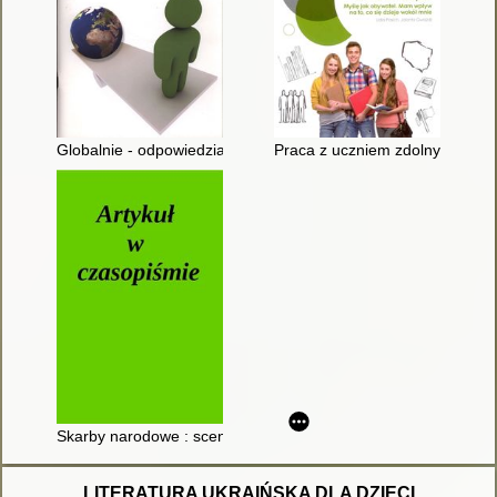
Globalnie - odpowiedzialnie : materiały dla nauczycieli
Praca z uczniem zdolnym na zaję
Skarby narodowe : scenariusz zajęć z okazji Święta Niepodległ
LITERATURA UKRAIŃSKA DLA DZIECI