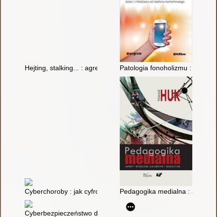
Hejting, stalking... : agresja w XXI wieku
Patologia fonoholizmu : przyczy
Cyberchoroby : jak cyfrowe życie rujnuje nasze zdrowie
Pedagogika medialna : aspekty 
Cyberbezpieczeństwo dzieci i młodzieży : realny i wirtualny pr