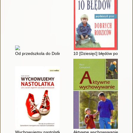
Od przedszkola do Doliny Krzemowej
10 [Dziesięć] błędów popełnian
Wychowujemy nastolatka : czyli jak być mądrym i kochającym 
Aktywne wychowywanie : jak po