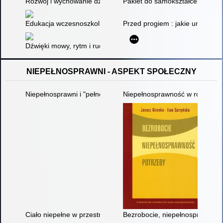
Rozwój i wychowanie dziecka w wieku przedszkolnym i szkolny
Pakiet do samokształcenia dla 
Edukacja wczesnoszkolna w teorii i praktyce : wybrane aspekt
Przed progiem : jakie umiejętno
Dźwięki mowy, rytm i ruch : Piosenki z zabawami kształcącym
NIEPEŁNOSPRAWNI - ASPEKT SPOŁECZNY
Niepełnosprawni i "pełnosprawni"
Niepełnosprawność w rodzinie 
Ciało niepełne w przestrzeni publicznej : zmiany i przekształce
Bezrobocie, niepełnosprawność