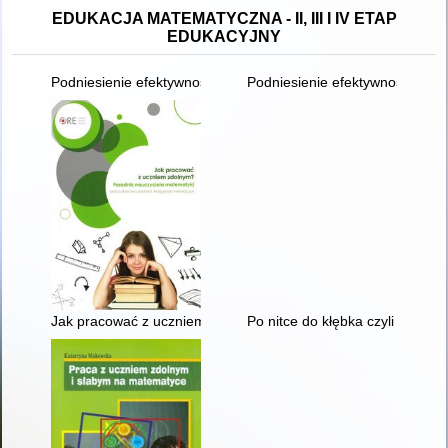
EDUKACJA MATEMATYCZNA - II, III I IV ETAP
EDUKACYJNY
Podniesienie efektywności kształcenia uczniów ze specjalnymi
Podniesienie efektywności kszta
Jak pracować z uczniem zdolnym? : poradnik nauczyciela mate
Po nitce do kłębka czyli Jak ć