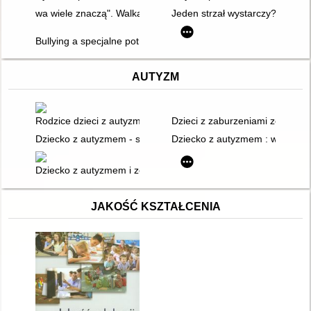
wa wiele znaczą". Walka z hejtem w gimnazjum
Jeden strzał wystarczy? : scenar
Bullying a specjalne potrzeby edukacyjne : podręcznik metodyc
AUTYZM
Rodzice dzieci z autyzmem
Dzieci z zaburzeniami ze spe
Dziecko z autyzmem - szansa w "Intens Word"
Dziecko z autyzmem : wyzwalan
Dziecko z autyzmem i zespołem Aspergera w szkole i przedszk
JAKOŚĆ KSZTAŁCENIA